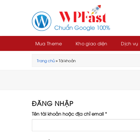
Skip
to
content
Mua Theme
Kho giao diện
Dịch vụ
Trang chủ
»
Tài khoản
ĐĂNG NHẬP
Bắt
Tên tài khoản hoặc địa chỉ email
*
buộc