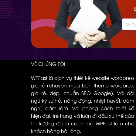
VỀ CHÚNG TÔI
WPFast là dịch vụ thiết kế website wordpress
giá rẻ (chuyên mua bán theme wordpress
giá rẻ, đẹp, chuẩn SEO Google). Với đội
ngũ kỹ sư trẻ, năng động, nhiệt huyết, dám
nghĩ, dám làm. Với phong cách thiết kế
hiện đại, trẻ trung và luôn đi đầu xu thế của
thị trường đó là cách mà WPFast làm cho
khách hàng hài lòng.