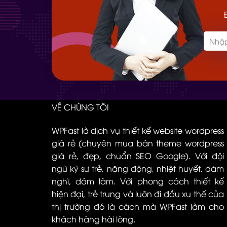
VỀ CHÚNG TÔI
WPFast là dịch vụ thiết kế website wordpress
giá rẻ (chuyên mua bán theme wordpress
giá rẻ, đẹp, chuẩn SEO Google). Với đội
ngũ kỹ sư trẻ, năng động, nhiệt huyết, dám
nghĩ, dám làm. Với phong cách thiết kế
hiện đại, trẻ trung và luôn đi đầu xu thế của
thị trường đó là cách mà WPFast làm cho
khách hàng hài lòng.