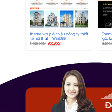
Theme wp giới thiệu công ty thiết
Theme
kế nội thất – WEB088
gỗ, l
Giá
Giá
5.000.000
₫
5.000.
500.000
₫
gốc
hiện
là:
tại
5.000.000₫.
là:
500.000₫.
Đ