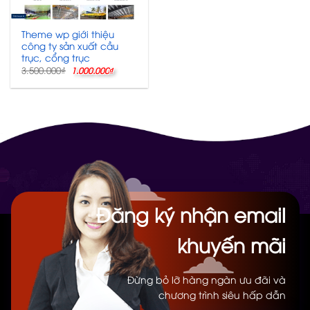
Theme wp giới thiệu
công ty sản xuất cầu
trục, cổng trục
Giá
Giá
3.500.000
₫
1.000.000
₫
gốc
hiện
là:
tại
3.500.000₫.
là:
1.000.000₫.
Đăng ký nhận email
khuyến mãi
Đừng bỏ lỡ hàng ngàn ưu đãi và
chương trình siêu hấp dẫn