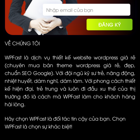
VỀ CHÚNG TÔI
WPFast là dịch vụ thiết kế website wordpress giá rẻ
(chuyên mua bán theme wordpress giá rẻ, đẹp,
chuẩn SEO Google). Với đội ngũ kỹ sư trẻ, năng động,
nhiệt huyết, dám nghĩ, dám làm. Với phong cách thiết
kế hiện đại, trẻ trung và luôn đi đầu xu thế của thị
trường đó là cách mà WPFast làm cho khách hàng
hài lòng.
Hãy chọn WPFast là đối tác tin cậy của bạn. Chọn
WPFast là chọn sự khác biệt!