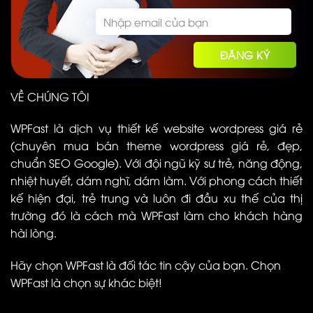
VỀ CHÚNG TÔI
WPFast là dịch vụ thiết kế website wordpress giá rẻ
(chuyên mua bán theme wordpress giá rẻ, đẹp,
chuẩn SEO Google). Với đội ngũ kỹ sư trẻ, năng động,
nhiệt huyết, dám nghĩ, dám làm. Với phong cách thiết
kế hiện đại, trẻ trung và luôn đi đầu xu thế của thị
trường đó là cách mà WPFast làm cho khách hàng
hài lòng.
Hãy chọn WPFast là đối tác tin cậy của bạn. Chọn
WPFast là chọn sự khác biệt!