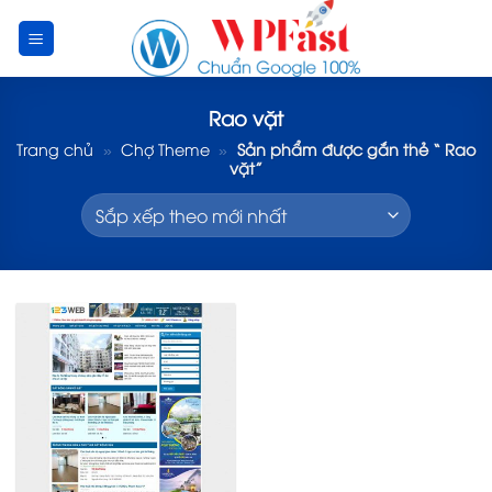
Skip
to
content
Rao vặt
Trang chủ
»
Chợ Theme
»
Sản phẩm được gắn thẻ “ Rao
vặt”