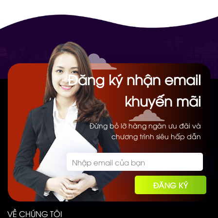
600.000₫.
Đăng ký nhận email
khuyến mãi
Đừng bỏ lỡ hàng ngàn ưu đãi và
chương trình siêu hấp dẫn
VỀ CHÚNG TÔI