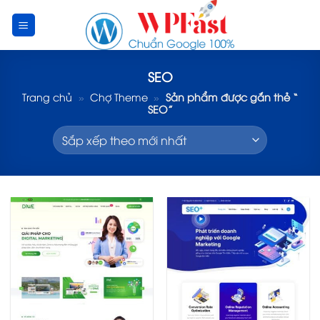
Skip
to
content
SEO
Trang chủ
»
Chợ Theme
»
Sản phẩm được gắn thẻ “
SEO”