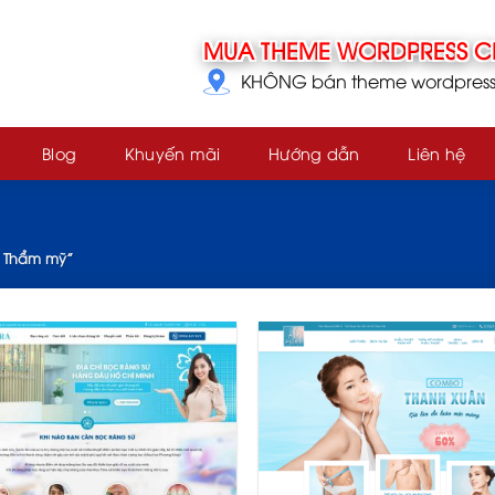
KHÔNG bán theme wordpress g
Blog
Khuyến mãi
Hướng dẫn
Liên hệ
“ Thẩm mỹ”