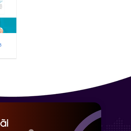
ụ
3
ãi