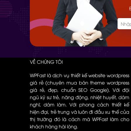
VỀ CHÚNG TÔI
WPFast là dịch vụ thiết kế website wordpress
giá rẻ (chuyên mua bán theme wordpress
giá rẻ, đẹp, chuẩn SEO Google). Với đội
ngũ kỹ sư trẻ, năng động, nhiệt huyết, dám
nghĩ, dám làm. Với phong cách thiết kế
hiện đại, trẻ trung và luôn đi đầu xu thế của
thị trường đó là cách mà WPFast làm cho
khách hàng hài lòng.