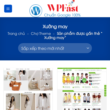
Skip
to
content
Xưởng may
Trang chủ
»
Chợ Theme
»
Sản phẩm được gắn thẻ “
Xưởng may”