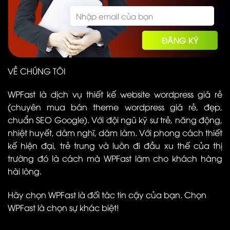
VỀ CHÚNG TÔI
WPFast là dịch vụ thiết kế website wordpress giá rẻ
(chuyên mua bán theme wordpress giá rẻ, đẹp,
chuẩn SEO Google). Với đội ngũ kỹ sư trẻ, năng động,
nhiệt huyết, dám nghĩ, dám làm. Với phong cách thiết
kế hiện đại, trẻ trung và luôn đi đầu xu thế của thị
trường đó là cách mà WPFast làm cho khách hàng
hài lòng.
Hãy chọn WPFast là đối tác tin cậy của bạn. Chọn
WPFast là chọn sự khác biệt!