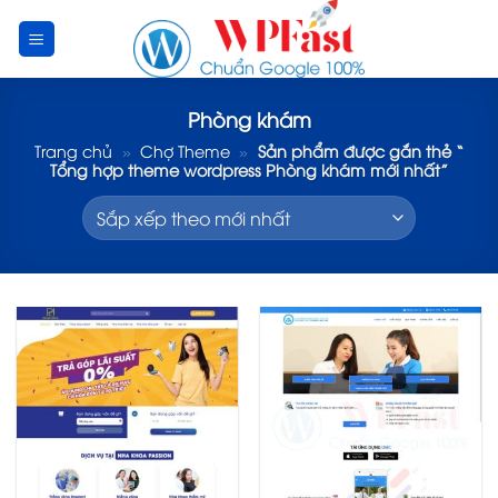
Skip
to
content
Phòng khám
Trang chủ
»
Chợ Theme
»
Sản phẩm được gắn thẻ “
Tổng hợp theme wordpress Phòng khám mới nhất”