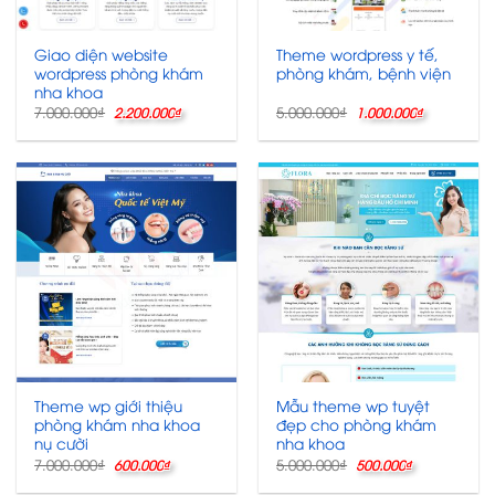
Giao diện website
Theme wordpress y tế,
wordpress phòng khám
phòng khám, bệnh viện
nha khoa
Giá
Giá
Giá
Giá
7.000.000
₫
5.000.000
₫
2.200.000
₫
1.000.000
₫
gốc
hiện
gốc
hiện
là:
tại
là:
tại
7.000.000₫.
là:
5.000.000₫.
là:
2.200.000₫.
1.000.000
Theme wp giới thiệu
Mẫu theme wp tuyệt
phòng khám nha khoa
đẹp cho phòng khám
nụ cười
nha khoa
Giá
Giá
Giá
Giá
7.000.000
₫
5.000.000
₫
600.000
₫
500.000
₫
gốc
hiện
gốc
hiện
là:
tại
là:
tại