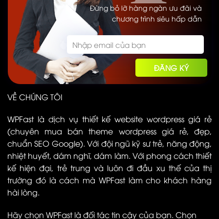
Đừng bỏ lỡ hàng ngàn ưu đãi và
chương trình siêu hấp dẫn
VỀ CHÚNG TÔI
WPFast là dịch vụ thiết kế website wordpress giá rẻ
(chuyên mua bán theme wordpress giá rẻ, đẹp,
chuẩn SEO Google). Với đội ngũ kỹ sư trẻ, năng động,
nhiệt huyết, dám nghĩ, dám làm. Với phong cách thiết
kế hiện đại, trẻ trung và luôn đi đầu xu thế của thị
trường đó là cách mà WPFast làm cho khách hàng
hài lòng.
Hãy chọn WPFast là đối tác tin cậy của bạn. Chọn