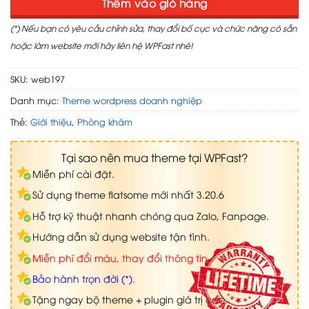
Thêm vào giỏ hàng
(*) Nếu bạn có yêu cầu chỉnh sửa, thay đổi bố cục và chức năng có sẵn
hoặc làm website mới hãy liên hệ WPFast nhé!
SKU:
web197
Danh mục:
Theme wordpress doanh nghiệp
Thẻ:
Giới thiệu
,
Phòng khám
Tại sao nên mua theme tại WPFast?
Miễn phí cài đặt.
Sử dụng theme flatsome mới nhất 3.20.6
Hỗ trợ kỹ thuật nhanh chóng qua Zalo, Fanpage.
Hướng dẫn sử dụng website tận tình.
Miễn phí đổi màu, thay đổi thông tin.
Bảo hành trọn đời (*).
Tặng ngay bộ theme + plugin giá trị cao.