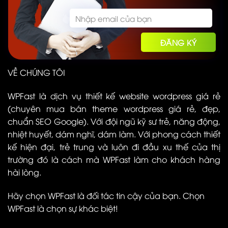
VỀ CHÚNG TÔI
WPFast là dịch vụ thiết kế website wordpress giá rẻ
(chuyên mua bán theme wordpress giá rẻ, đẹp,
chuẩn SEO Google). Với đội ngũ kỹ sư trẻ, năng động,
nhiệt huyết, dám nghĩ, dám làm. Với phong cách thiết
kế hiện đại, trẻ trung và luôn đi đầu xu thế của thị
trường đó là cách mà WPFast làm cho khách hàng
hài lòng.
Hãy chọn WPFast là đối tác tin cậy của bạn. Chọn
WPFast là chọn sự khác biệt!