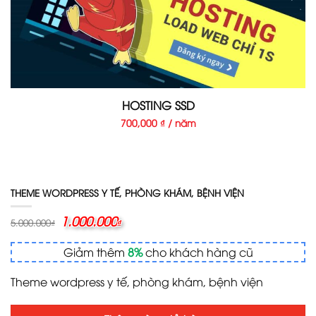
HOSTING SSD
700,000 ₫ / năm
THEME WORDPRESS Y TẾ, PHÒNG KHÁM, BỆNH VIỆN
Giá
1.000.000
Giá
5.000.000
₫
₫
gốc
hiện
là:
tại
Giảm thêm
8%
cho khách hàng cũ
5.000.000₫.
là:
1.000.000₫.
Theme wordpress y tế, phòng khám, bệnh viện