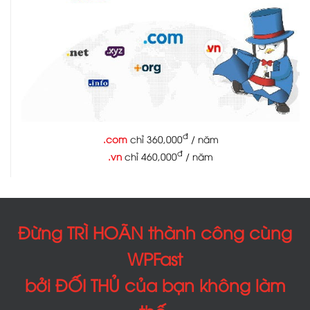
đ
.com
chỉ 360,000
/ năm
đ
.vn
chỉ 460,000
/ năm
Đừng TRÌ HOÃN thành công cùng
WPFast
bởi ĐỐI THỦ của bạn không làm