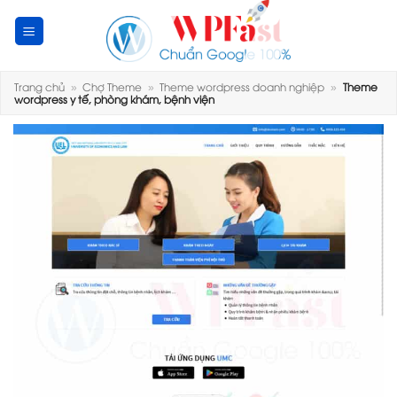
Skip
to
content
Trang chủ
»
Chợ Theme
»
Theme wordpress doanh nghiệp
»
Theme
wordpress y tế, phòng khám, bệnh viện