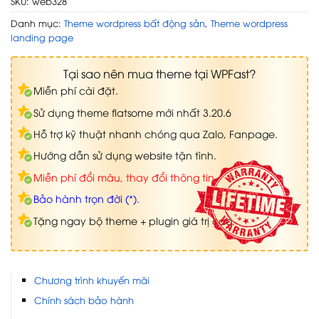
SKU:
web328
Danh mục:
Theme wordpress bất động sản
,
Theme wordpress
landing page
Tại sao nên mua theme tại WPFast?
Miễn phí cài đặt.
Sử dụng theme flatsome mới nhất 3.20.6
Hỗ trợ kỹ thuật nhanh chóng qua Zalo, Fanpage.
Hướng dẫn sử dụng website tận tình.
Miễn phí đổi màu, thay đổi thông tin.
Bảo hành trọn đời (*).
Tặng ngay bộ theme + plugin giá trị cao.
Chương trình khuyến mãi
Chính sách bảo hành