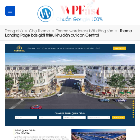
Skip
to
content
Trang chủ
»
Chợ Theme
»
Theme wordpress bất động sản
»
Theme
Landing Page bđs giới thiệu khu dân cư Icon Central