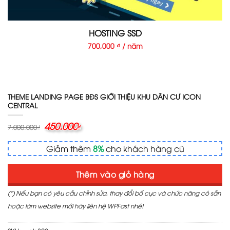
HOSTING SSD
700,000 ₫ / năm
THEME LANDING PAGE BĐS GIỚI THIỆU KHU DÂN CƯ ICON
CENTRAL
Giá
450.000
Giá
7.000.000
₫
₫
gốc
hiện
là:
tại
Giảm thêm
8%
cho khách hàng cũ
7.000.000₫.
là:
450.000₫.
Thêm vào giỏ hàng
(*) Nếu bạn có yêu cầu chỉnh sửa, thay đổi bố cục và chức năng có sẵn
hoặc làm website mới hãy liên hệ WPFast nhé!