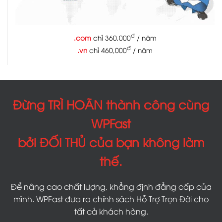
đ
.com
chỉ 360,000
/ năm
đ
.vn
chỉ 460,000
/ năm
Đừng TRÌ HOÃN thành công cùng
WPFast
bởi ĐỐI THỦ của bạn không làm
thế.
Để nâng cao chất lượng, khẳng định đẳng cấp của
mình. WPFast đưa ra chính sách Hỗ Trợ Trọn Đời cho
tất cả khách hàng.