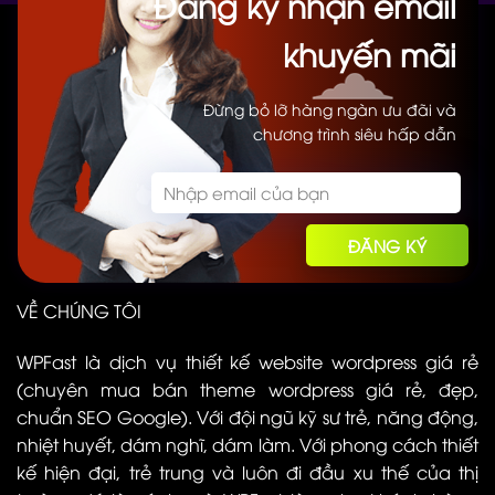
Đăng ký nhận email
khuyến mãi
Đừng bỏ lỡ hàng ngàn ưu đãi và
chương trình siêu hấp dẫn
VỀ CHÚNG TÔI
WPFast là dịch vụ thiết kế website wordpress giá rẻ
(chuyên mua bán theme wordpress giá rẻ, đẹp,
chuẩn SEO Google). Với đội ngũ kỹ sư trẻ, năng động,
nhiệt huyết, dám nghĩ, dám làm. Với phong cách thiết
kế hiện đại, trẻ trung và luôn đi đầu xu thế của thị