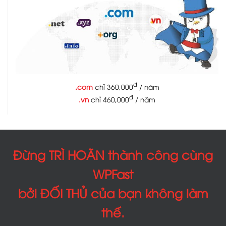
đ
.com
chỉ 360,000
/ năm
đ
.vn
chỉ 460,000
/ năm
Đừng TRÌ HOÃN thành công cùng
WPFast
bởi ĐỐI THỦ của bạn không làm
thế.