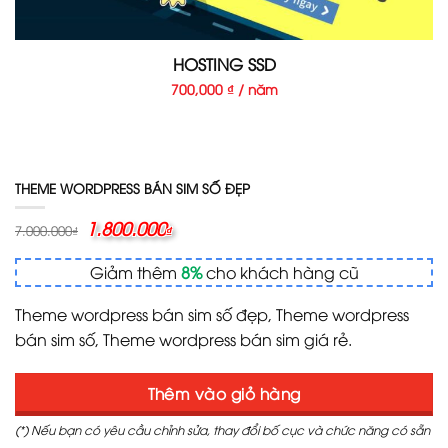
HOSTING SSD
700,000 ₫ / năm
THEME WORDPRESS BÁN SIM SỐ ĐẸP
Giá
1.800.000
Giá
7.000.000
₫
₫
gốc
hiện
là:
tại
Giảm thêm
8%
cho khách hàng cũ
7.000.000₫.
là:
1.800.000₫.
Theme wordpress bán sim số đẹp, Theme wordpress
bán sim số, Theme wordpress bán sim giá rẻ.
Thêm vào giỏ hàng
(*) Nếu bạn có yêu cầu chỉnh sửa, thay đổi bố cục và chức năng có sẵn