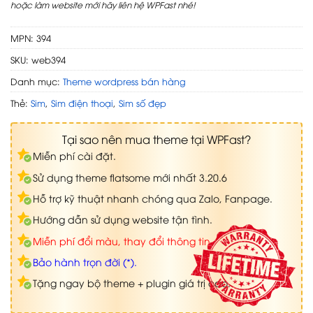
hoặc làm website mới hãy liên hệ WPFast nhé!
MPN: 394
SKU:
web394
Danh mục:
Theme wordpress bán hàng
Thẻ:
Sim
,
Sim điện thoại
,
Sim số đẹp
Tại sao nên mua theme tại WPFast?
Miễn phí cài đặt.
Sử dụng theme flatsome mới nhất 3.20.6
Hỗ trợ kỹ thuật nhanh chóng qua Zalo, Fanpage.
Hướng dẫn sử dụng website tận tình.
Miễn phí đổi màu, thay đổi thông tin.
Bảo hành trọn đời (*).
Tặng ngay bộ theme + plugin giá trị cao.