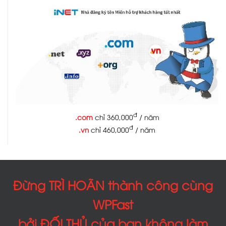
đ
.com
chỉ 360,000
/ năm
đ
.vn
chỉ 460,000
/ năm
Đừng TRÌ HOÃN thành công cùng
WPFast
bởi ĐỐI THỦ của bạn không làm