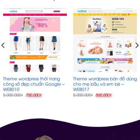
Theme wordpress thời trang
Theme wordpress bán đồ dùng
công sở đẹp chuẩn Google –
cho mẹ bầu và em bé –
WEB010
WEB017
Giá
Giá
Giá
Giá
5.000.000
5.000.000
₫
700.000
₫
₫
500.000
₫
gốc
hiện
gốc
hiện
là:
tại
là:
tại
5.000.000₫.
là:
5.000.000₫.
là:
700.000₫.
500.000₫.