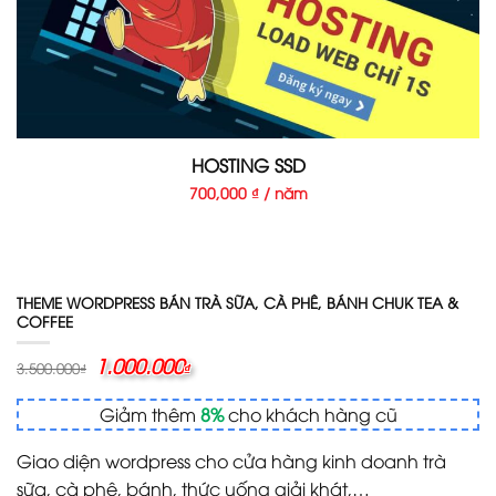
HOSTING SSD
700,000 ₫ / năm
THEME WORDPRESS BÁN TRÀ SỮA, CÀ PHÊ, BÁNH CHUK TEA &
COFFEE
Giá
1.000.000
Giá
3.500.000
₫
₫
gốc
hiện
là:
tại
Giảm thêm
8%
cho khách hàng cũ
3.500.000₫.
là:
1.000.000₫.
Giao diện wordpress cho cửa hàng kinh doanh trà
sữa, cà phê, bánh, thức uống giải khát,…