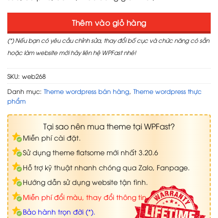
Thêm vào giỏ hàng
(*) Nếu bạn có yêu cầu chỉnh sửa, thay đổi bố cục và chức năng có sẵn
hoặc làm website mới hãy liên hệ WPFast nhé!
SKU:
web268
Danh mục:
Theme wordpress bán hàng
,
Theme wordpress thực
phẩm
Tại sao nên mua theme tại WPFast?
Miễn phí cài đặt.
Sử dụng theme flatsome mới nhất 3.20.6
Hỗ trợ kỹ thuật nhanh chóng qua Zalo, Fanpage.
Hướng dẫn sử dụng website tận tình.
Miễn phí đổi màu, thay đổi thông tin.
Bảo hành trọn đời (*).