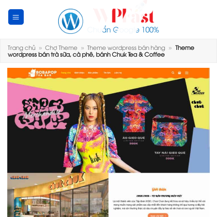
Skip
to
content
Trang chủ
»
Chợ Theme
»
Theme wordpress bán hàng
»
Theme
wordpress bán trà sữa, cà phê, bánh Chuk Tea & Coffee