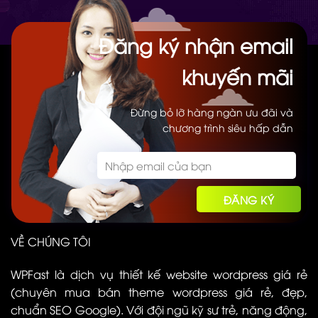
Đăng ký nhận email
khuyến mãi
Đừng bỏ lỡ hàng ngàn ưu đãi và
chương trình siêu hấp dẫn
VỀ CHÚNG TÔI
WPFast là dịch vụ thiết kế website wordpress giá rẻ
(chuyên mua bán theme wordpress giá rẻ, đẹp,
chuẩn SEO Google). Với đội ngũ kỹ sư trẻ, năng động,