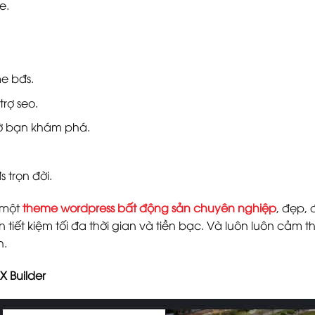
e.
me bđs.
rợ seo.
hờ bạn khám phá.
 trọn đời.
 một
theme wordpress bất động sản chuyên nghiệp
, đẹp,
 tiết kiệm tối đa thời gian và tiền bạc. Và luôn luôn cảm th
h.
X Builder