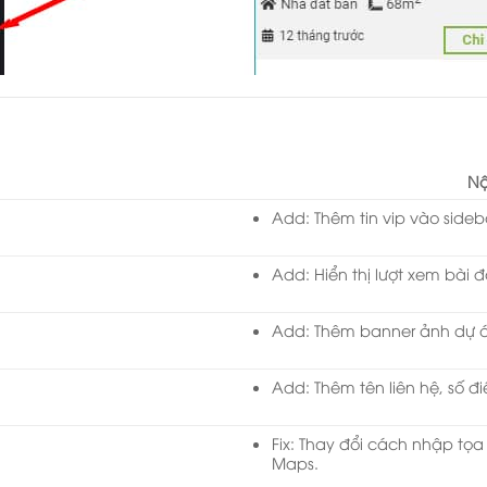
Nộ
Add: Thêm tin vip vào sideb
Add: Hiển thị lượt xem bài 
Add: Thêm banner ảnh dự án
Add: Thêm tên liên hệ, số đi
Fix: Thay đổi cách nhập tọa
Maps.