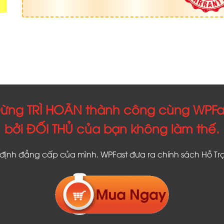
ừng TRÌ HOÃN thành công cùng WPFa
bởi ĐỐI THỦ của bạn không làm thế.
ịnh đẳng cấp của mình. WPFast đưa ra chính sách Hỗ Trợ