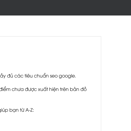
đầy đủ các tiêu chuẩn seo google.
điểm chưa được xuất hiện trên bản đồ
iúp bạn từ A-Z: