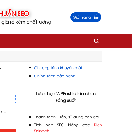
Giỏ hàng
iá rẻ kém chất lượng.
G
Chương trình khuyến mãi
Chính sách bảo hành
Lựa chọn WPFast là lựa chọn
sáng suốt
n –
Thanh toán 1 lần, sử dụng trọn đời.
Tích hợp SEO Nâng cao
Rich
Snippets.