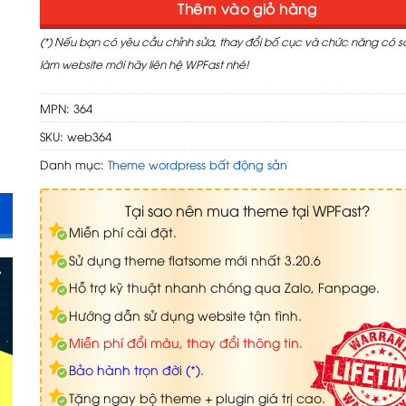
Thêm vào giỏ hàng
(*) Nếu bạn có yêu cầu chỉnh sửa, thay đổi bố cục và chức năng có 
làm website mới hãy liên hệ WPFast nhé!
MPN: 364
SKU:
web364
Danh mục:
Theme wordpress bất động sản
Tại sao nên mua theme tại WPFast?
Miễn phí cài đặt.
Sử dụng theme flatsome mới nhất 3.20.6
Hỗ trợ kỹ thuật nhanh chóng qua Zalo, Fanpage.
Hướng dẫn sử dụng website tận tình.
Miễn phí đổi màu, thay đổi thông tin.
Bảo hành trọn đời (*).
Tặng ngay bộ theme + plugin giá trị cao.