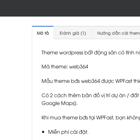
Mô tả
Đánh giá (1)
Hướng dẫn cài them
Theme wordpress bất động sản có tính n
Mã theme: web364
Mẫu theme bđs web364 được WPFast thiết
Có 2 cách thêm bản đồ vị trí dự án / đấ
Google Maps).
Khi mua theme bđs tại WPFast, bạn không 
Miễn phí cài đặt.