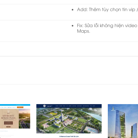
Add: Thêm tùy chọn tin vip /
Fix: Sửa lỗi không hiện vide
Maps.