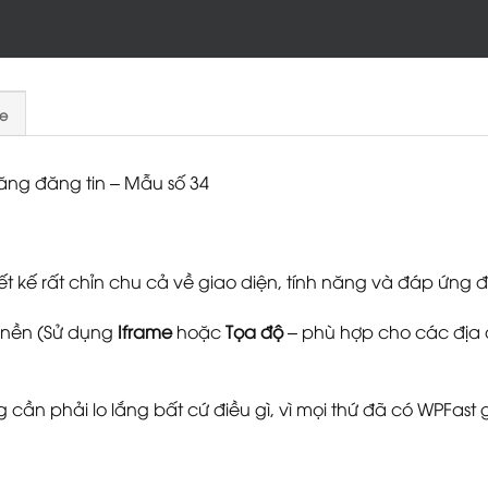
e
ăng đăng tin – Mẫu số 34
 kế rất chỉn chu cả về giao diện, tính năng và đáp ứng 
t nền (Sử dụng
Iframe
hoặc
Tọa độ
– phù hợp cho các địa 
cần phải lo lắng bất cứ điều gì, vì mọi thứ đã có WPFast g