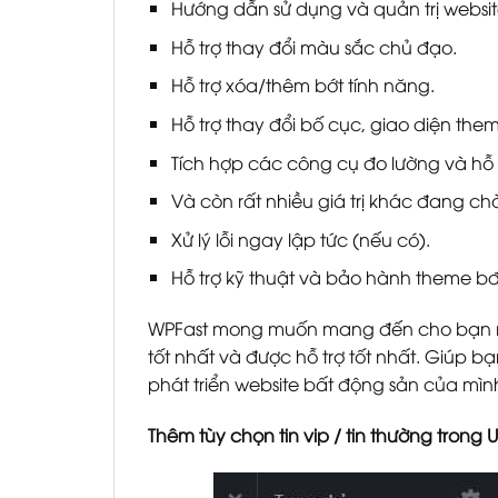
Hướng dẫn sử dụng và quản trị websit
Hỗ trợ thay đổi màu sắc chủ đạo.
Hỗ trợ xóa/thêm bớt tính năng.
Hỗ trợ thay đổi bố cục, giao diện the
Tích hợp các công cụ đo lường và hỗ t
Và còn rất nhiều giá trị khác đang c
Xử lý lỗi ngay lập tức (nếu có).
Hỗ trợ kỹ thuật và bảo hành theme bđs
WPFast mong muốn mang đến cho bạn
tốt nhất và được hỗ trợ tốt nhất. Giúp bạn
phát triển website bất động sản của mìn
Thêm tùy chọn tin vip / tin thường trong U