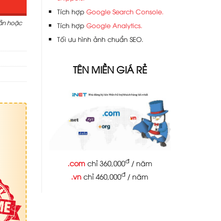
Tích hợp
Google Search Console.
sẵn hoặc
Tích hợp
Google Analytics.
Tối ưu hình ảnh chuẩn SEO.
TÊN MIỀN GIÁ RẺ
đ
.com
chỉ 360,000
/ năm
đ
.vn
chỉ 460,000
/ năm