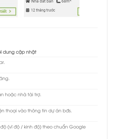
i dung cập nhật
ar.
đăng.
 hoặc nhà tài trợ.
ện thoại vào thông tin dự án bđs.
 độ (vĩ độ / kinh độ) theo chuẩn Google