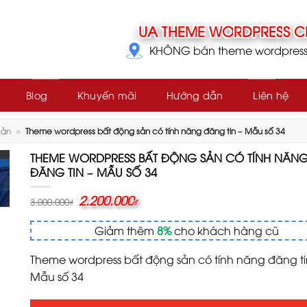
KHÔNG bán theme wordpress g
Blog
Khuyến mãi
Hướng dẫn
Liên hệ
sản
»
Theme wordpress bất động sản có tính năng đăng tin – Mẫu số 34
THEME WORDPRESS BẤT ĐỘNG SẢN CÓ TÍNH NĂN
ĐĂNG TIN – MẪU SỐ 34
Giá
2.200.000
Giá
3.000.000
₫
₫
gốc
hiện
là:
tại
Giảm thêm
8%
cho khách hàng cũ
3.000.000₫.
là:
2.200.000₫.
Theme wordpress bất động sản có tính năng đăng ti
Mẫu số 34