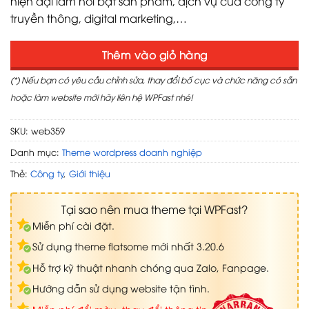
hiện đại làm nổi bật sản phẩm, dịch vụ của công ty
truyền thông, digital marketing,…
Thêm vào giỏ hàng
(*) Nếu bạn có yêu cầu chỉnh sửa, thay đổi bố cục và chức năng có sẵn
hoặc làm website mới hãy liên hệ WPFast nhé!
SKU:
web359
Danh mục:
Theme wordpress doanh nghiệp
Thẻ:
Công ty
,
Giới thiệu
Tại sao nên mua theme tại WPFast?
Miễn phí cài đặt.
Sử dụng theme flatsome mới nhất 3.20.6
Hỗ trợ kỹ thuật nhanh chóng qua Zalo, Fanpage.
Hướng dẫn sử dụng website tận tình.