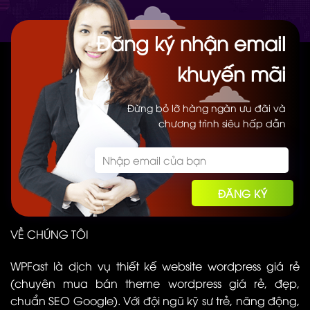
Đăng ký nhận email
khuyến mãi
Đừng bỏ lỡ hàng ngàn ưu đãi và
chương trình siêu hấp dẫn
VỀ CHÚNG TÔI
WPFast là dịch vụ thiết kế website wordpress giá rẻ
(chuyên mua bán theme wordpress giá rẻ, đẹp,
chuẩn SEO Google). Với đội ngũ kỹ sư trẻ, năng động,