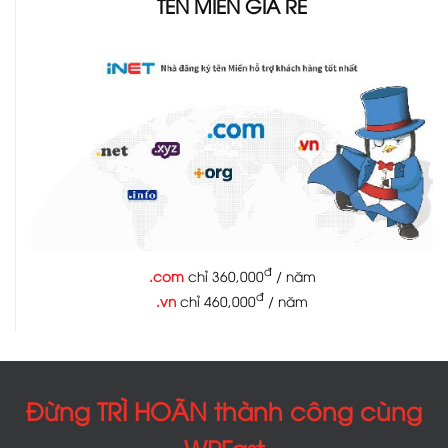
TÊN MIỀN GIÁ RẺ
đ
.com
chỉ 360,000
/ năm
đ
.vn
chỉ 460,000
/ năm
Đừng TRÌ HOÃN thành công cùng
WPFast