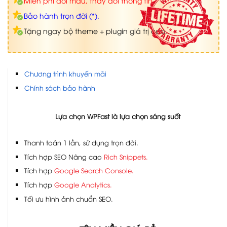
Miễn phí đổi màu, thay đổi thông tin.
Bảo hành trọn đời (*).
Tặng ngay bộ theme + plugin giá trị cao.
Chương trình khuyến mãi
Chính sách bảo hành
Lựa chọn WPFast là lựa chọn sáng suốt
Thanh toán 1 lần, sử dụng trọn đời.
Tích hợp SEO Nâng cao
Rich Snippets.
Tích hợp
Google Search Console.
Tích hợp
Google Analytics.
Tối ưu hình ảnh chuẩn SEO.