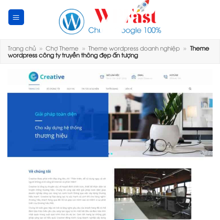
Skip
to
content
Trang chủ
»
Chợ Theme
»
Theme wordpress doanh nghiệp
»
Theme
wordpress công ty truyền thông đẹp ấn tượng