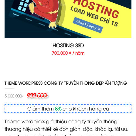
HOSTING SSD
700,000 ₫ / năm
THEME WORDPRESS CÔNG TY TRUYỀN THÔNG ĐẸP ẤN TƯỢNG
Giá
900.000
Giá
5.000.000
₫
₫
gốc
hiện
là:
tại
Giảm thêm
8%
cho khách hàng cũ
5.000.000₫.
là:
900.000₫.
Theme wordpress giới thiệu công ty truyền thông
thương hiệu có thiết kế đơn giản, độc, khác lạ, tối ưu,