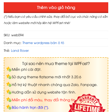
Thêm vào giỏ hàng
(*) Nếu bạn có yêu cầu chỉnh sửa, thay đổi bố cục và chức năng có sẵn
hoặc làm website mới hãy liên hệ WPFast nhé!
SKU:
web094
Danh mục:
Theme wordpress bán ô tô
Thẻ:
Land Rover
Tại sao nên mua theme tại WPFast?
Miễn phí cài đặt.
Sử dụng theme flatsome mới nhất 3.20.6
Hỗ trợ kỹ thuật nhanh chóng qua Zalo, Fanpage.
Hướng dẫn sử dụng website tận tình.
Miễn phí đổi màu, thay đổi thông tin.
Bảo hành trọn đời (*).