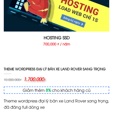
HOSTING SSD
700,000 ₫ / năm
THEME WORDPRESS ĐẠI LÝ BÁN XE LAND ROVER SANG TRỌNG
Giá
1.700.000
Giá
10.000.000
₫
₫
gốc
hiện
là:
tại
Giảm thêm
8%
cho khách hàng cũ
10.000.000₫.
là:
1.700.000₫.
Theme wordpress đại lý bán xe Land Rover sang trọng,
đã đăng full dòng xe