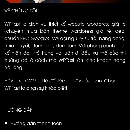
VỀ CHÚNG TÔI
WPFast là dịch vụ thiết kế website wordpress giá rẻ
(chuyên mua bán theme wordpress giá rẻ, đẹp,
chuẩn SEO Google). Với đội ngũ kỹ sư trẻ, năng động,
nhiệt huyết, dám nghĩ, dám làm. Với phong cách thiết
kế hiện đại, trẻ trung và luôn đi đầu xu thế của thị
trường đó là cách mà WPFast làm cho khách hàng
hài lòng.
Hãy chọn WPFast là đối tác tin cậy của bạn. Chọn
WPFast là chọn sự khác biệt!
HƯỚNG DẪN
Hướng dẫn thanh toán