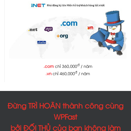
đ
.com
chỉ 360,000
/ năm
đ
.vn
chỉ 460,000
/ năm
Đừng TRÌ HOÃN thành công cùng
WPFast
bởi ĐỐI THỦ của bạn không làm