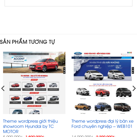
SẢN PHẨM TƯƠNG TỰ
Theme wordpress giới thiệu
Theme wordpress đại lý bán xe
showroom Hyundai by TC
Ford chuyên nghiệp – WEB101
MOTOR
Giá
Giá
Giá
Giá
5.000.000
14.000.000
₫
1.800.000
₫
₫
2.200.000
₫