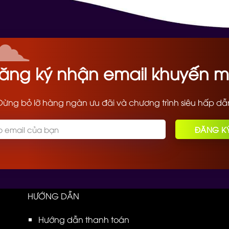
ăng ký nhận email khuyến m
Đừng bỏ lỡ hàng ngàn ưu đãi và chương trình siêu hấp dẫ
HƯỚNG DẪN
Hướng dẫn thanh toán