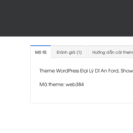
Mô tả
Đánh giá (1)
Hướng dẫn cài them
Theme WordPress Đại Lý Dĩ An Ford, Show
Mã theme: web384