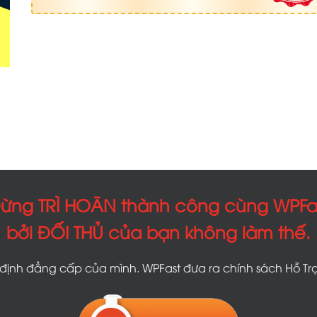
ừng TRÌ HOÃN thành công cùng WPFa
bởi ĐỐI THỦ của bạn không làm thế.
ịnh đẳng cấp của mình. WPFast đưa ra chính sách Hỗ Trợ