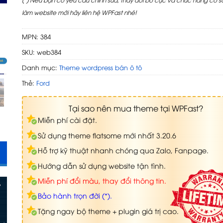
làm website mới hãy liên hệ WPFast nhé!
MPN: 384
SKU:
web384
Danh mục:
Theme wordpress bán ô tô
Thẻ:
Ford
Tại sao nên mua theme tại WPFast?
Miễn phí cài đặt.
Sử dụng theme flatsome mới nhất 3.20.6
Hỗ trợ kỹ thuật nhanh chóng qua Zalo, Fanpage.
Hướng dẫn sử dụng website tận tình.
Miễn phí đổi màu, thay đổi thông tin.
Bảo hành trọn đời (*).
Tặng ngay bộ theme + plugin giá trị cao.