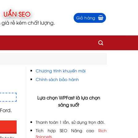
Giỏ hàng
iá rẻ kém chất lượng.
Chương trình khuyến mãi
Chính sách bảo hành
Lựa chọn WPFast là lựa chọn
sáng suốt
Ford.
Thanh toán 1 lần, sử dụng trọn đời.
Tích hợp SEO Nâng cao
Rich
Snippets.
sẵn hoặc