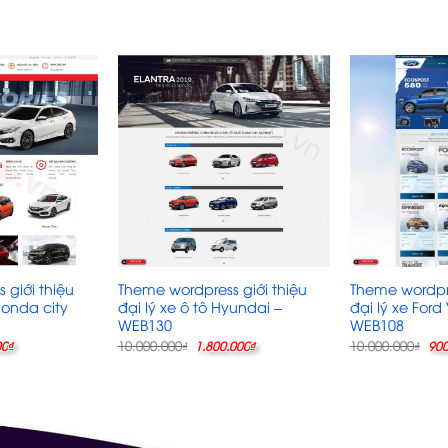
 giới thiệu
Theme wordpress giới thiệu
Theme wordpre
onda city
đại lý xe ô tô Hyundai –
đại lý xe Ford
WEB130
WEB108
Giá
Giá
Giá
Gi
10.000.000
10.000.000
00
₫
₫
1.800.000
₫
₫
900
hiện
gốc
hiện
gố
tại
là:
tại
là:
0.000₫.
là:
10.000.000₫.
là:
10.
700.000₫.
1.800.000₫.