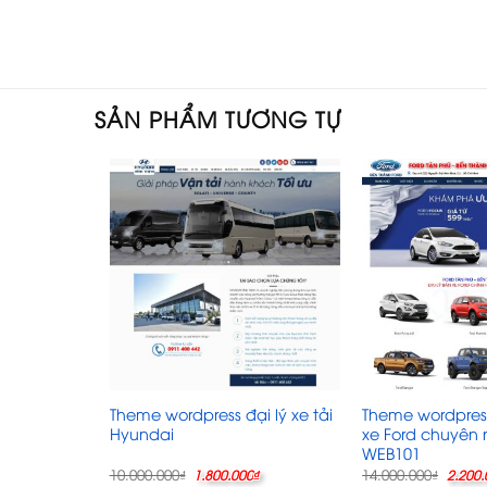
SẢN PHẨM TƯƠNG TỰ
án ô tô
Theme wordpress đại lý xe tải
Theme wordpress
Hyundai
xe Ford chuyên 
WEB101
Giá
Giá
Giá
Giá
10.000.000
14.000.000
₫
1.800.000
₫
₫
2.200.