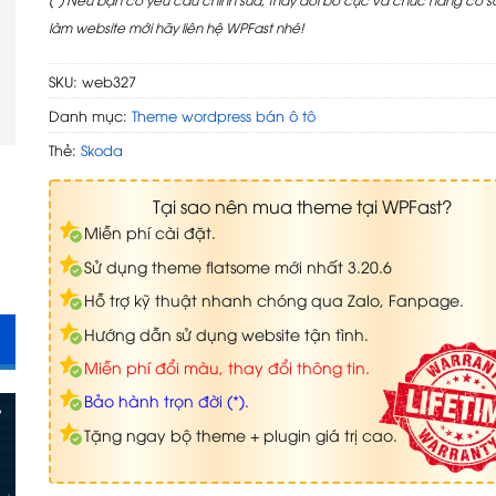
làm website mới hãy liên hệ WPFast nhé!
SKU:
web327
Danh mục:
Theme wordpress bán ô tô
Thẻ:
Skoda
Tại sao nên mua theme tại WPFast?
Miễn phí cài đặt.
Sử dụng theme flatsome mới nhất 3.20.6
Hỗ trợ kỹ thuật nhanh chóng qua Zalo, Fanpage.
Hướng dẫn sử dụng website tận tình.
Miễn phí đổi màu, thay đổi thông tin.
Bảo hành trọn đời (*).
Tặng ngay bộ theme + plugin giá trị cao.