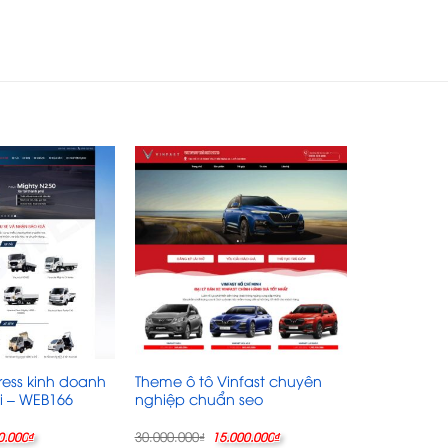
ess kinh doanh
Theme ô tô Vinfast chuyên
i – WEB166
nghiệp chuẩn seo
Giá
Giá
Giá
30.000.000
0.000
₫
₫
15.000.000
₫