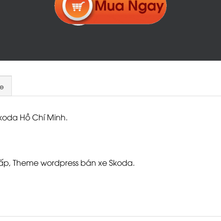
e
koda Hồ Chí Minh.
p, Theme wordpress bán xe Skoda.