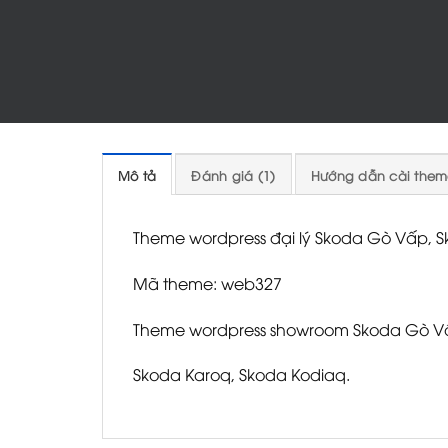
Mô tả
Đánh giá (1)
Hướng dẫn cài them
Theme wordpress đại lý Skoda Gò Vấp, S
Mã theme: web327
Theme wordpress showroom Skoda Gò Vấ
Skoda Karoq, Skoda Kodiaq.