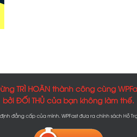
ừng TRÌ HOÃN thành công cùng WPFa
bởi ĐỐI THỦ của bạn không làm thế.
ịnh đẳng cấp của mình. WPFast đưa ra chính sách Hỗ Trợ