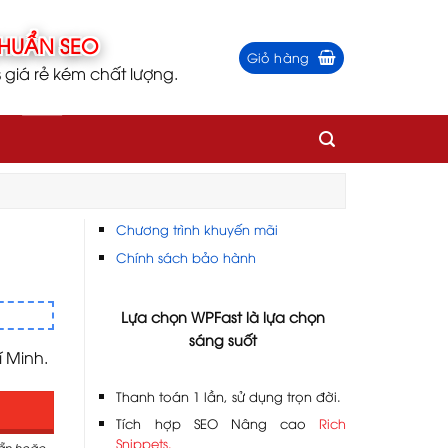
Giỏ hàng
iá rẻ kém chất lượng.
Chương trình khuyến mãi
Chính sách bảo hành
Lựa chọn WPFast là lựa chọn
sáng suốt
 Minh.
Thanh toán 1 lần, sử dụng trọn đời.
Tích hợp SEO Nâng cao
Rich
Snippets.
sẵn hoặc