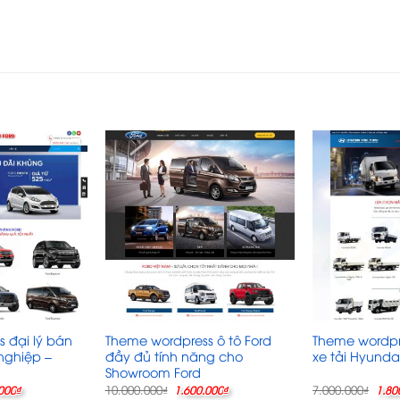
 đại lý bán
Theme wordpress ô tô Ford
Theme wordpr
nghiệp –
đầy đủ tính năng cho
xe tải Hyunda
Showroom Ford
Giá
Giá
Giá
Giá
10.000.000
7.000.000
000
₫
₫
1.600.000
₫
₫
1.80