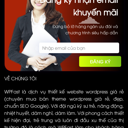
khuyến mãi
Đừng bỏ lỡ hàng ngàn ưu đãi và
chương trình siêu hấp dẫn
VỀ CHÚNG TÔI
WPFast là dịch vụ thiết kế website wordpress giá rẻ
(chuyên mua bán theme wordpress giá rẻ, đẹp,
chuẩn SEO Google). Với đội ngũ kỹ sư trẻ, năng động,
nhiệt huyết, dám nghĩ, dám làm. Với phong cách thiết
kế hiện đại, trẻ trung và luôn đi đầu xu thế của thị
trường đó là cách mà WPFast làm cho khách hàng