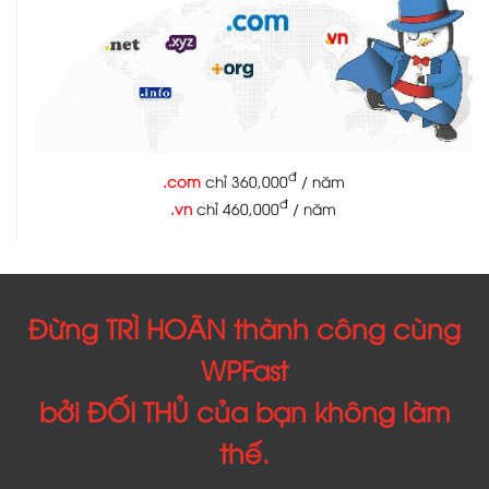
đ
.com
chỉ 360,000
/ năm
đ
.vn
chỉ 460,000
/ năm
Đừng TRÌ HOÃN thành công cùng
WPFast
bởi ĐỐI THỦ của bạn không làm
thế.