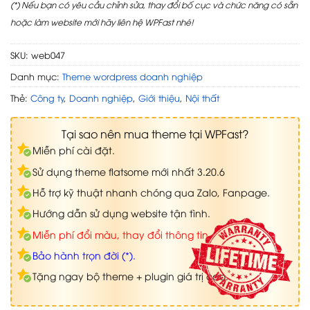
(*) Nếu bạn có yêu cầu chỉnh sửa, thay đổi bố cục và chức năng có sẵn
hoặc làm website mới hãy liên hệ WPFast nhé!
SKU:
web047
Danh mục:
Theme wordpress doanh nghiệp
Thẻ:
Công ty
,
Doanh nghiệp
,
Giới thiệu
,
Nội thất
Tại sao nên mua theme tại WPFast?
Miễn phí cài đặt.
Sử dụng theme flatsome mới nhất 3.20.6
Hỗ trợ kỹ thuật nhanh chóng qua Zalo, Fanpage.
Hướng dẫn sử dụng website tận tình.
Miễn phí đổi màu, thay đổi thông tin.
Bảo hành trọn đời (*).
Tặng ngay bộ theme + plugin giá trị cao.