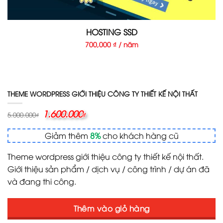
HOSTING SSD
700,000 ₫ / năm
THEME WORDPRESS GIỚI THIỆU CÔNG TY THIẾT KẾ NỘI THẤT
Giá
1.600.000
Giá
5.000.000
₫
₫
gốc
hiện
là:
tại
Giảm thêm
8%
cho khách hàng cũ
5.000.000₫.
là:
1.600.000₫.
Theme wordpress giới thiệu công ty thiết kế nội thất.
Giới thiệu sản phẩm / dịch vụ / công trình / dự án đã
và đang thi công.
Thêm vào giỏ hàng