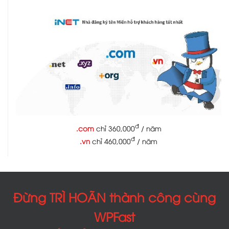
đ
.com
chỉ 360,000
/ năm
đ
.vn
chỉ 460,000
/ năm
Đừng TRÌ HOÃN thành công cùng
WPFast