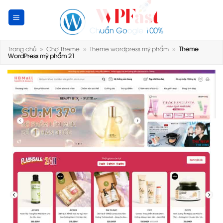
Skip
to
content
Trang chủ
»
Chợ Theme
»
Theme wordpress mỹ phẩm
»
Theme
WordPress mỹ phẩm 21