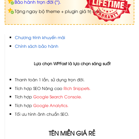
Bảo hành trọn đời (*).
Tặng ngay bộ theme + plugin giá trị cao.
Chương trình khuyến mãi
Chính sách bảo hành
Lựa chọn WPFast là lựa chọn sáng suốt
Thanh toán 1 lần, sử dụng trọn đời.
Tích hợp SEO Nâng cao
Rich Snippets.
Tích hợp
Google Search Console.
Tích hợp
Google Analytics.
Tối ưu hình ảnh chuẩn SEO.
TÊN MIỀN GIÁ RẺ