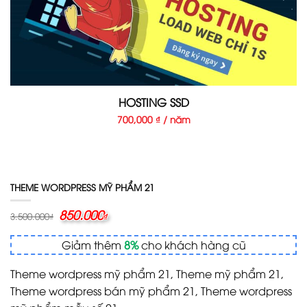
HOSTING SSD
700,000 ₫ / năm
THEME WORDPRESS MỸ PHẨM 21
Giá
850.000
Giá
3.500.000
₫
₫
gốc
hiện
là:
tại
Giảm thêm
8%
cho khách hàng cũ
3.500.000₫.
là:
850.000₫.
Theme wordpress mỹ phẩm 21, Theme mỹ phẩm 21,
Theme wordpress bán mỹ phẩm 21, Theme wordpress