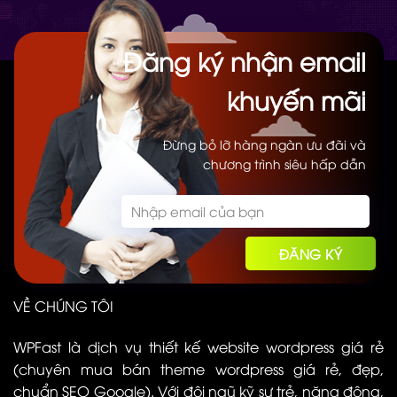
Đăng ký nhận email
khuyến mãi
Đừng bỏ lỡ hàng ngàn ưu đãi và
chương trình siêu hấp dẫn
VỀ CHÚNG TÔI
WPFast là dịch vụ thiết kế website wordpress giá rẻ
(chuyên mua bán theme wordpress giá rẻ, đẹp,
chuẩn SEO Google). Với đội ngũ kỹ sư trẻ, năng động,