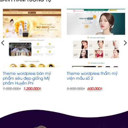
Theme wordpress bán mỹ
Theme wordpress thẩm mỹ
phẩm siêu đẹp giống Mỹ
viện mẫu số 2
phẩm Huyền Phi
Giá
Giá
Giá
Giá
7.000.000
3.500.000
₫
1.200.000
₫
₫
600.000
₫
gốc
hiện
gốc
hiện
là:
tại
là:
tại
7.000.000₫.
là:
3.500.000₫.
là:
1.200.000₫.
600.000₫.