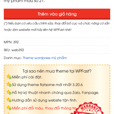
mỹ phẩm mẫu số 21.
Thêm vào giỏ hàng
(*) Nếu bạn có yêu cầu chỉnh sửa, thay đổi bố cục và chức năng có sẵn
hoặc làm website mới hãy liên hệ WPFast nhé!
MPN: 392
SKU:
web392
Danh mục:
Theme wordpress mỹ phẩm
Tại sao nên mua theme tại WPFast?
Miễn phí cài đặt.
Sử dụng theme flatsome mới nhất 3.20.6
Hỗ trợ kỹ thuật nhanh chóng qua Zalo, Fanpage.
Hướng dẫn sử dụng website tận tình.
Miễn phí đổi màu, thay đổi thông tin.