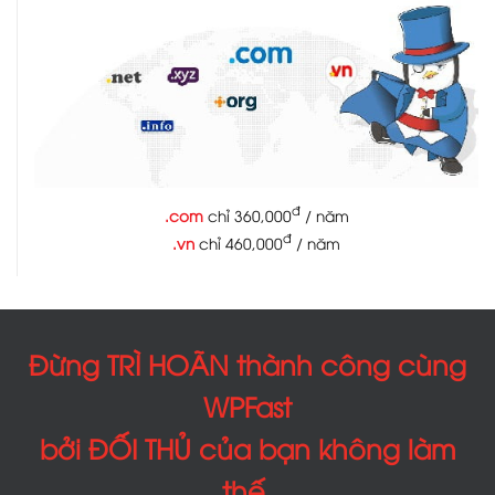
đ
.com
chỉ 360,000
/ năm
đ
.vn
chỉ 460,000
/ năm
Đừng TRÌ HOÃN thành công cùng
WPFast
bởi ĐỐI THỦ của bạn không làm
thế.