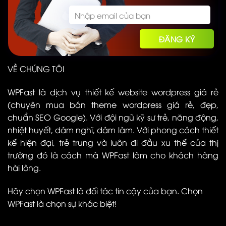
VỀ CHÚNG TÔI
WPFast là dịch vụ thiết kế website wordpress giá rẻ
(chuyên mua bán theme wordpress giá rẻ, đẹp,
chuẩn SEO Google). Với đội ngũ kỹ sư trẻ, năng động,
nhiệt huyết, dám nghĩ, dám làm. Với phong cách thiết
kế hiện đại, trẻ trung và luôn đi đầu xu thế của thị
trường đó là cách mà WPFast làm cho khách hàng
hài lòng.
Hãy chọn WPFast là đối tác tin cậy của bạn. Chọn
WPFast là chọn sự khác biệt!