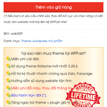
Thêm vào giỏ hàng
(*) Nếu bạn có yêu cầu chỉnh sửa, thay đổi bố cục và chức năng có sẵn
hoặc làm website mới hãy liên hệ WPFast nhé!
SKU:
web039
Danh mục:
Theme wordpress mỹ phẩm
Tại sao nên mua theme tại WPFast?
Miễn phí cài đặt.
Sử dụng theme flatsome mới nhất 3.20.6
Hỗ trợ kỹ thuật nhanh chóng qua Zalo, Fanpage.
Hướng dẫn sử dụng website tận tình.
Miễn phí đổi màu, thay đổi thông tin.
Bảo hành trọn đời (*).
Tặng ngay bộ theme + plugin giá trị cao.