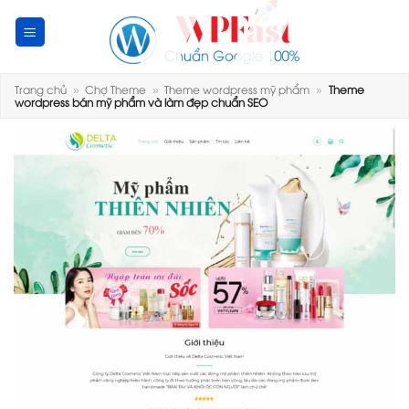
Skip
to
content
Trang chủ
»
Chợ Theme
»
Theme wordpress mỹ phẩm
»
Theme
wordpress bán mỹ phẩm và làm đẹp chuẩn SEO