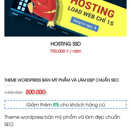
HOSTING SSD
700,000 ₫ / năm
THEME WORDPRESS BÁN MỸ PHẨM VÀ LÀM ĐẸP CHUẨN SEO
Giá
500.000
Giá
3.500.000
₫
₫
gốc
hiện
là:
tại
Giảm thêm
8%
cho khách hàng cũ
3.500.000₫.
là:
500.000₫.
Theme wordpress bán mỹ phẩm và làm đẹp chuẩn
SEO