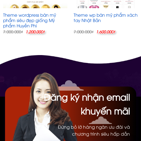
Theme wordpress bán mỹ
Theme wp bán mỹ phẩm xách
phẩm siêu đẹp giống Mỹ
tay Nhật Bản
phẩm Huyền Phi
Giá
Giá
Giá
Giá
7.000.000
7.000.000
₫
1.200.000
₫
₫
1.600.000
₫
gốc
hiện
gốc
hiện
là:
tại
là:
tại
7.000.000₫.
là:
7.000.000₫.
là:
1.200.000₫.
1.600.000₫.
Đăng ký nhận email
khuyến mãi
Đừng bỏ lỡ hàng ngàn ưu đãi và
chương trình siêu hấp dẫn