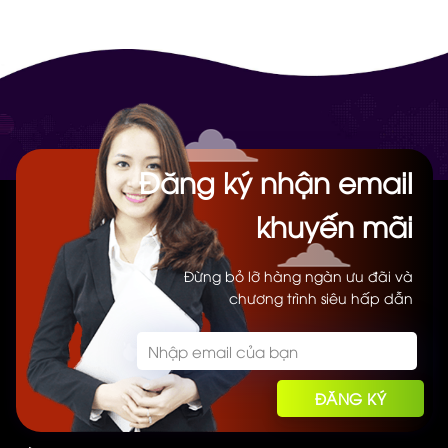
7.000.000₫.
là:
3.500.000₫.
là:
2.400.000₫.
500.000₫.
Đăng ký nhận email
khuyến mãi
Đừng bỏ lỡ hàng ngàn ưu đãi và
chương trình siêu hấp dẫn