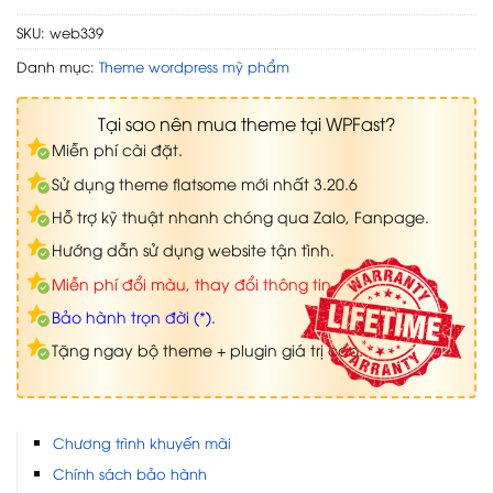
SKU:
web339
Danh mục:
Theme wordpress mỹ phẩm
Tại sao nên mua theme tại WPFast?
Miễn phí cài đặt.
Sử dụng theme flatsome mới nhất 3.20.6
Hỗ trợ kỹ thuật nhanh chóng qua Zalo, Fanpage.
Hướng dẫn sử dụng website tận tình.
Miễn phí đổi màu, thay đổi thông tin.
Bảo hành trọn đời (*).
Tặng ngay bộ theme + plugin giá trị cao.
Chương trình khuyến mãi
Chính sách bảo hành