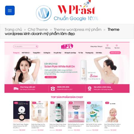
Skip
to
content
Trang chủ
»
Chợ Theme
»
Theme wordpress mỹ phẩm
»
Theme
wordpress kinh doanh mỹ phẩm làm đẹp