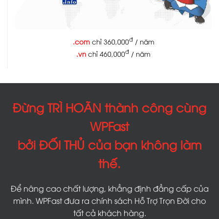
đ
.com
chỉ 360,000
/ năm
đ
.vn
chỉ 460,000
/ năm
Đừng TRÌ HOÃN thành công cùng
WPFast
bởi ĐỐI THỦ của bạn không làm
thế.
Để nâng cao chất lượng, khẳng định đẳng cấp của
mình. WPFast đưa ra chính sách Hỗ Trợ Trọn Đời cho
tất cả khách hàng.