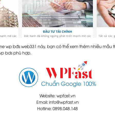
eme wp bđs web331 này, bạn có thể xem thêm nhiều mẫu
wp bds phù hợp.
Website: wpfast.vn
Email: info@wpfast.vn
Hotline: 0898.048.148