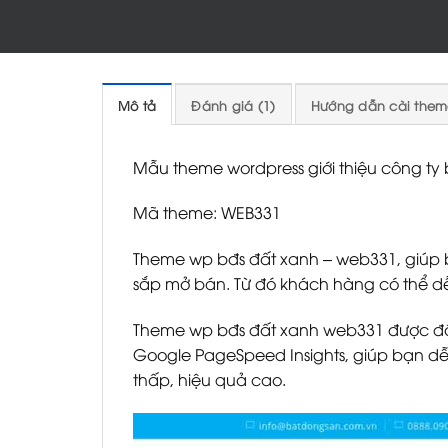
Mô tả
Đánh giá (1)
Hướng dẫn cài them
Mẫu theme wordpress giới thiệu công ty
Mã theme: WEB331
Theme wp bđs đất xanh – web331, giúp b
sắp mở bán. Từ đó khách hàng có thể dễ
Theme wp bđs đất xanh web331 được đội 
Google PageSpeed Insights, giúp bạn dễ
thấp, hiệu quả cao.