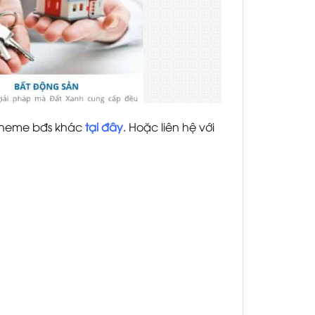
 theme bđs khác
tại đây
. Hoặc liên hệ với