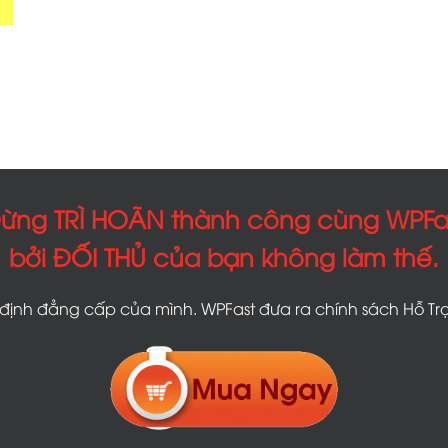
ừng TRÌ HOÃN thành công cùng WPFa
bởi ĐỐI THỦ của bạn không làm thế.
ịnh đẳng cấp của mình. WPFast đưa ra chính sách Hỗ Trợ