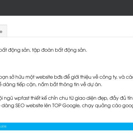
e
 bất động sản, tập đoàn bất động sản.
ạn sở hữu một website bđs để giới thiệu về công ty, và 
 dàng tiếp cận, nắm bắt thông tin về dự án.
ngũ wpfast thiết kế chỉn chu từ giao diện đẹp, đầy đủ t
 dàng SEO website lên TOP Google, chạy quảng cáo google