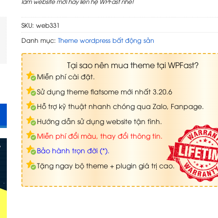
làm website mới hãy liên hệ WPFast nhé!
SKU:
web331
Danh mục:
Theme wordpress bất động sản
Tại sao nên mua theme tại WPFast?
Miễn phí cài đặt.
Sử dụng theme flatsome mới nhất 3.20.6
Hỗ trợ kỹ thuật nhanh chóng qua Zalo, Fanpage.
Hướng dẫn sử dụng website tận tình.
Miễn phí đổi màu, thay đổi thông tin.
Bảo hành trọn đời (*).
Tặng ngay bộ theme + plugin giá trị cao.