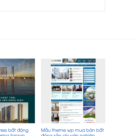
ess bất động
Mẫu theme wp mua bán bất
rina Saigon
động sản chuyên nghiệp