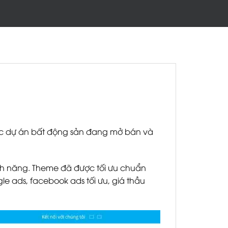
các dự án bất động sản đang mở bán và
ính năng. Theme đã được tối ưu chuẩn
 ads, facebook ads tối ưu, giá thầu