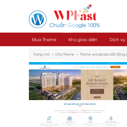
Skip
to
content
Mua Theme
Kho giao diện
Dịch vụ
Trang chủ
»
Chợ Theme
»
Theme wordpress bất động 