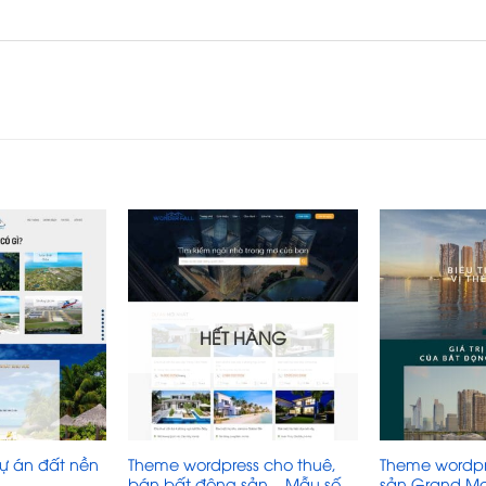
HẾT HÀNG
ự án đất nền
Theme wordpress cho thuê,
Theme wordpr
bán bất động sản – Mẫu số
sản Grand Ma