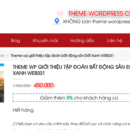
KHÔNG bán theme wordpress g
Blog
Khuyến mãi
Hướng dẫn
Liên hệ
sản
»
Theme wp giới thiệu tập đoàn bất động sản Đất Xanh WEB331
THEME WP GIỚI THIỆU TẬP ĐOÀN BẤT ĐỘNG SẢN Đ
XANH WEB331
Giá
450.000
Giá
7.000.000
₫
₫
gốc
hiện
là:
tại
Giảm thêm
8%
cho khách hàng cũ
7.000.000₫.
là:
450.000₫.
Hết hàng
(*) Nếu bạn có yêu cầu chỉnh sửa, thay đổi bố cục và chức năng có 